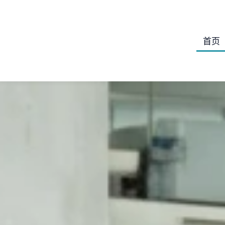
跳
至
内
首页
容