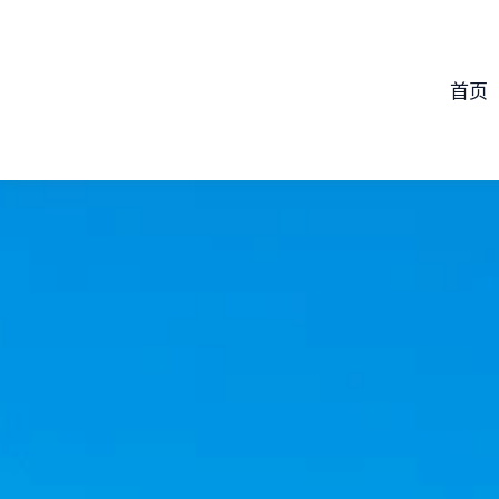
跳
至
内
首页
容